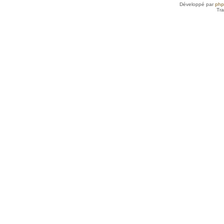
Développé par
ph
Tra