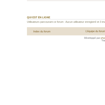
QUI EST EN LIGNE
Utilisateurs parcourant ce forum : Aucun utilisateur enregistré et 3 inv
L’équipe du foru
Index du forum
Développé par
ph
Tra