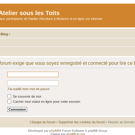
telier sous les Toits
participants de l'atelier d'écriture à distance et en ligne sur internet
 Blog
•
 forum exige que vous soyez enregistré et connecté pour lire ce 
J’ai oublié mon mot de passe
Se souvenir de moi
Cacher mon statut en ligne pour cette session
L’équipe du forum
•
Supprimer les cookies du forum
• Heures au format 
Développé par
phpBB
® Forum Software © phpBB Group
Traduit par
phpBB-fr.com