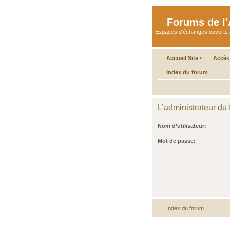
Forums de l'A
Espaces d'échanges ouverts aux 
Accueil Site
•
Accès
Index du forum
L’administrateur du
Nom d’utilisateur:
Mot de passe:
Index du forum