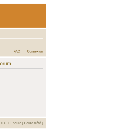
FAQ
Connexion
forum.
UTC + 1 heure [ Heure d’été ]