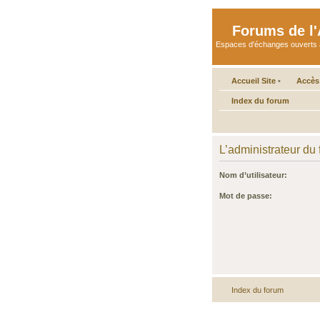
Forums de l'A
Espaces d'échanges ouverts aux 
Accueil Site
•
Accès
Index du forum
L’administrateur du
Nom d’utilisateur:
Mot de passe:
Index du forum