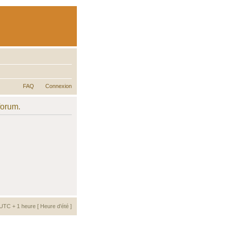
FAQ
Connexion
forum.
UTC + 1 heure [ Heure d’été ]