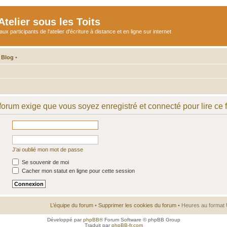
telier sous les Toits
participants de l'atelier d'écriture à distance et en ligne sur internet
 Blog
•
 forum exige que vous soyez enregistré et connecté pour lire ce 
J’ai oublié mon mot de passe
Se souvenir de moi
Cacher mon statut en ligne pour cette session
L’équipe du forum
•
Supprimer les cookies du forum
• Heures au format 
Développé par
phpBB
® Forum Software © phpBB Group
Traduit par
phpBB-fr.com